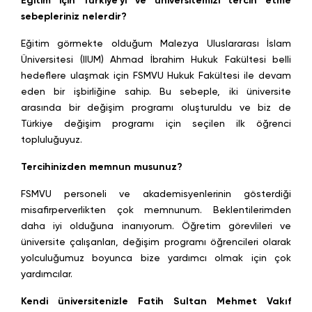
Eğitim için Türkiye’yi ve üniversitemizi tercih etme
sebepleriniz nelerdir?
Eğitim görmekte olduğum Malezya Uluslararası İslam
Üniversitesi (IIUM) Ahmad İbrahim Hukuk Fakültesi belli
hedeflere ulaşmak için FSMVU Hukuk Fakültesi ile devam
eden bir işbirliğine sahip. Bu sebeple, iki üniversite
arasında bir değişim programı oluşturuldu ve biz de
Türkiye değişim programı için seçilen ilk öğrenci
topluluğuyuz.
Tercihinizden memnun musunuz?
FSMVU personeli ve akademisyenlerinin gösterdiği
misafirperverlikten çok memnunum. Beklentilerimden
daha iyi olduğuna inanıyorum. Öğretim görevlileri ve
üniversite çalışanları, değişim programı öğrencileri olarak
yolculuğumuz boyunca bize yardımcı olmak için çok
yardımcılar.
Kendi üniversitenizle Fatih Sultan Mehmet Vakıf