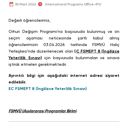
30 Mart 2026
International Programs Office-IPO
Değerli öğrencilerimiz,
Orhun Değişim Programı'na başvuruda bulunmuş ve ön
seçim aşaması neticesinde şartlı kabul almış
öğrencilerimizin 03.04.2026 tarihinde FSMVÜ Haliç
Yerleşkesi'nde düzenlenecek olan E
C FSMEPT 8 (İngilizce
Yeterlilik Sınavı)
için başvuruda bulunmaları ve sınava
iştirak etmeleri gerekmektedir.
Ayrıntılı bilgi için aşağıdaki internet adresi ziyaret
edilebilir.
EC FSMEPT 8 (İngilizce Yeterlilik Sınavı)
FSMVÜ Uluslararası Programlar Birimi